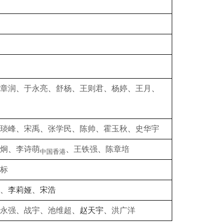
章润
、
于永亮
、
舒杨
、
王则君
、
杨婷
、
王月
、
琰峰
、
宋禹
、
张学民
、
陈帅
、
霍玉秋
、
史华宇
炯
、
李诗萌
、
王铁强
、
陈章培
中国香港
标
、李莉娅、宋浩
永强
、
战宇
、
池维超
、
赵天宇、
洪广洋