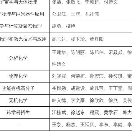
宇宙学与天体物理
张鑫
、
张敬飞
、
李毅超
、
付博文
子物理与纳米器件应用
公卫江
、
王旗
、
孔祥儒
学与计算凝聚态物理
胡勇
、
柳艳
物理和激光技术与应用
高志达
、
杨玉玲
、
董丹阳
王建华
、
陈明丽
、
陈旭伟
、
宋焱焱
、
徐
分析化学
许婧文
物理化学
刘晓霞
、
何荣桓
、
孙宏滨
、
孙筱琪
、
董
功能有机高分子
崔树勋
、
胡建设
、
孟凡宝
、
王丁意
、
周
无机化学
韩义德
、
李文豪
、徐欣欣、
徐燕
、
吴俊
跨学科招生
江桂斌、徐赵东、
程震、黄学石、韩力
-
王泉、杨杰、
王延庆
、
李东
、
李健
、
李