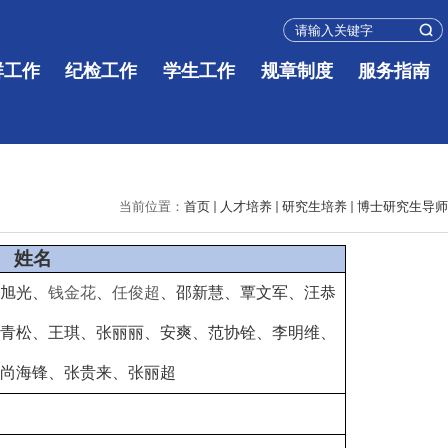
群工作
纪检工作
学生工作
规章制度
服务指南
当前位置：
首页
人才培养
研究生培养
博士研究生导师
姓名
旭光、
钱金花
、
任俊超
、
邵新慧、覃文军、汪恭
青松、王琪、张丽丽、安爽、范协铨、李明维、
尚海锋、张贵来、张丽超