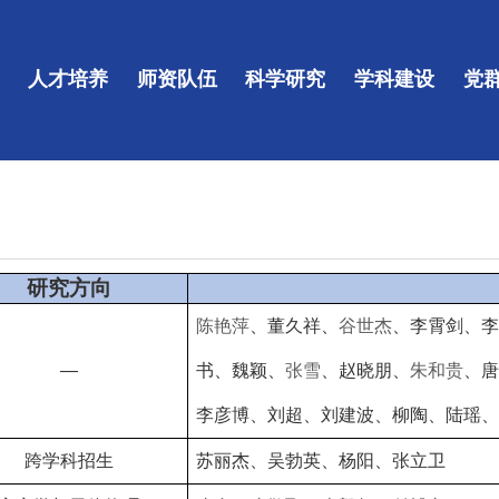
人才培养
师资队伍
科学研究
学科建设
党
研究方向
陈艳萍
、
董久祥、
谷世杰
、
李霄剑、李
—
书、魏颖、
张雪
、
赵晓朋、
朱和贵
、
唐
李彦博、刘超、刘建波、柳陶、陆瑶、
跨学科招生
苏丽杰、吴勃英、杨阳、张立卫