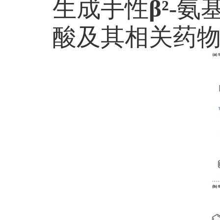
生成手性
β²
-
氨
酸及其相关药