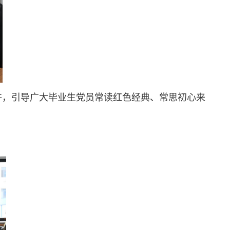
许，引导广大毕业生党员常读红色经典、常思初心来