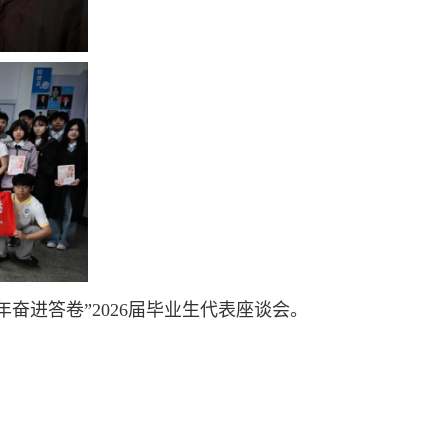
年奋进答卷”
2026
届毕业生代表座谈会。