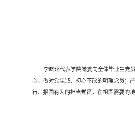
李晓璐代表学院党委向全体毕业生党
心，做对党忠诚、初心不改的明理党员；
行、报国有为的担当党员，在祖国需要的