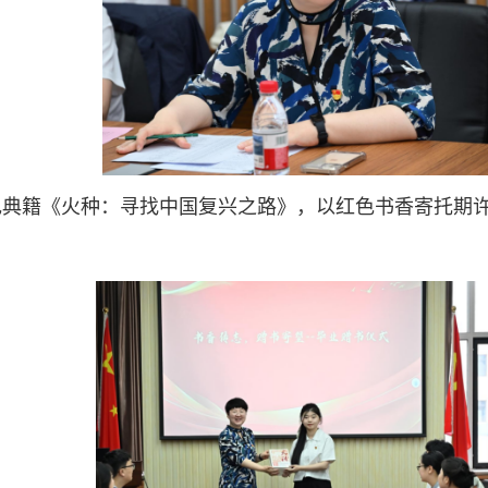
色典籍《火种：寻找中国复兴之路》，以红色书香寄托期