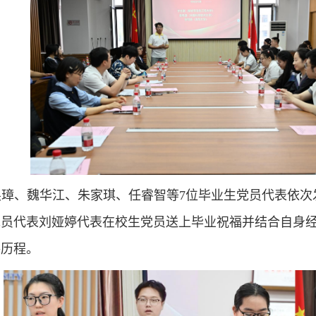
焕璋、魏华江、朱家琪、任睿智等
7
位毕业生党员代表依次
党员代表刘娅婷代表在校生党员送上毕业祝福并结合自身
路历程。