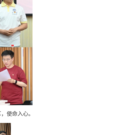
耳，使命入心。