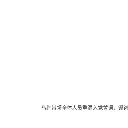
马犇带领全体人员重温入党誓词，铿