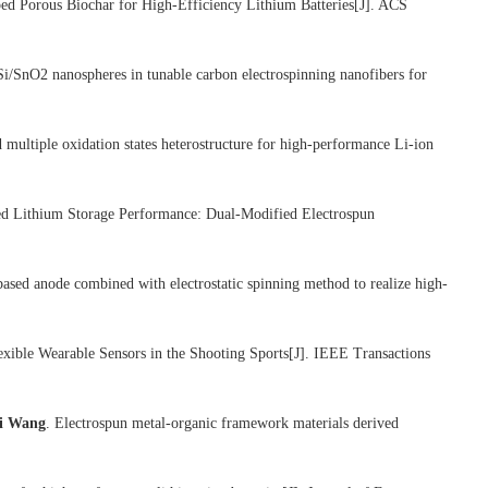
ed Porous Biochar for High-Efficiency Lithium Batteries[J]. ACS
i/SnO2 nanospheres in tunable carbon electrospinning nanofibers for
multiple oxidation states heterostructure for high-performance Li-ion
ed Lithium Storage Performance: Dual-Modified Electrospun
based anode combined with electrostatic spinning method to realize high-
exible Wearable Sensors in the Shooting Sports[J]. IEEE Transactions
i Wang
. Electrospun metal-organic framework materials derived