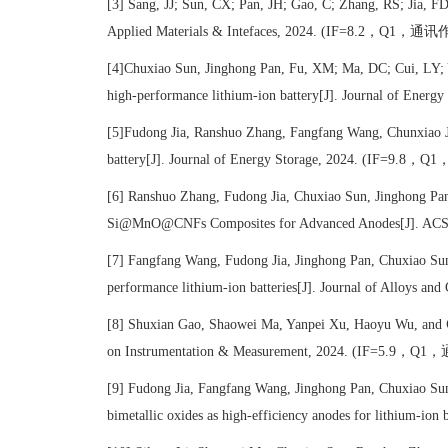
[3] Sang, JJ; Sun, CX; Pan, JH; Gao, C; Zhang, RS; Jia, F
，
，通讯
Applied Materials & Intefaces, 2024.
(IF=8.2
Q1
[4]Chuxiao Sun, Jinghong Pan, Fu, XM; Ma, DC; Cui, LY;
high-performance lithium-ion battery[J]. Journal of Energy
[5]Fudong Jia, Ranshuo Zhang, Fangfang Wang, Chunxiao J
，
battery[J]. Journal of Energy Storage, 2024.
(IF=9.8
Q1
[6] Ranshuo Zhang, Fudong Jia, Chuxiao Sun, Jinghong Pa
Si@MnO@CNFs Composites for Advanced Anodes[J]. ACS Ap
[7] Fangfang Wang, Fudong Jia, Jinghong Pan, Chuxiao Su
performance lithium-ion batteries[J]. Journal of Alloys a
[8] Shuxian Gao, Shaowei Ma, Yanpei Xu, Haoyu Wu, and
，
，
on Instrumentation & Measurement, 2024.
(IF=5.9
Q1
[9] Fudong Jia, Fangfang Wang, Jinghong Pan, Chuxiao Su
bimetallic oxides as high-efficiency anodes for lithium-ion