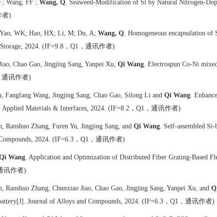
D ; Wang, FF ;
Wang, Q
. Seaweed-Modification of Si by Natural Nitrogen-Dop
作者
)
 Yao, WK; Hao, HX; Li, M; Du, A;
Wang, Q
. Homogeneous encapsulation of S
，
，通讯作者
 Storage, 2024.
(IF=9.8
Q1
)
iao, Chao Gao, Jingjing Sang, Yanpei Xu,
Qi Wang
. Electrospun Co-Ni mixed 
，通讯作者
)
n, Fangfang Wang, Jingjing Sang, Chao Gao, Silong Li and
Qi Wang
. Enhanc
，
，通讯作者
plied Materials & Interfaces, 2024.
(IF=8.2
Q1
)
n, Ranshuo Zhang, Furen Yu, Jingjing Sang, and
Qi Wang
. Self-assembled Si-
，
，通讯作者
nd Compounds, 2024.
(IF=6.3
Q1
)
Qi Wang
. Application and Optimization of Distributed Fiber Grating-Based Fl
通讯作者
)
n, Ranshuo Zhang, Chunxiao Jiao, Chao Gao, Jingjing Sang, Yanpei Xu, and
Q
，
，通讯作者
 battery[J]. Journal of Alloys and Compounds, 2024.
(IF=6.3
Q1
)