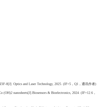
，
，通讯作者
 ZIF-8[J]. Optics and Laser Technology, 2025.
(IF=5
Q1
)
，
 Co (OH)2 nanosheets[J].Biosensors & Bioelectronics, 2024.
(IF=12.6