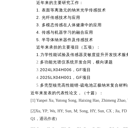
近年来的主要研究工作：
1.
表面等离激元的纳米光学传感技术
2.
光纤传感技术与应用
3.
多模态传感在人体健康中的应用
4.
传感与机器学习的融合应用
5.
半导体纳米器件及传感技术
近年来承担的主要项目（五项）：
1.
力学性能试验及传感器灵敏度提升开发技术服
多功能光谱仪系统开发合同，横向课题
2.
2024LX04H006
，
GF
项目
3.
2025LX04H001
，
GF
项目
4.
多壳型核壳高性能锂
-
硫电池正极纳米复合材料
5.
近年来发表的代表性论文，（十篇）：
[1] Yanpei Xu, Yutong Song, Haixing Hao, Zhimeng Zhao, 
[2]Xu, YP; Wu, HY; Sun, M; Song, HY; Sun, CX ; Jia, FD
，通讯作者
Q1
)