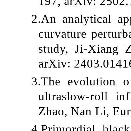
197, arXiv: 2502
2.
An analytical ap
curvature perturba
study, Ji-Xiang 
arXiv: 2403.0141
3.
The evolution of
ultraslow-roll i
Zhao, Nan Li, Eur
4.
Primordial black