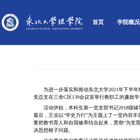
首页
学院概况
为进一步落实和推动东北大学
2021
年下半年
党总支在三舍
C
区
139
会议室举行教职工的廉政学
活动伊始，本科生第一党支部书记
2018
级辅
最后，王业以“学史力行”为主题上了一堂内容
要把教书育人和自我修养结合起来，贯彻
“
为党
决思想根子问题。